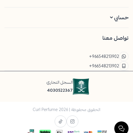
حسابي
تواصل معنا
+966548213902
+966548213902
السجل التجاري
4030522367
الحقوق محفوظة | 2026
Curl Perfume