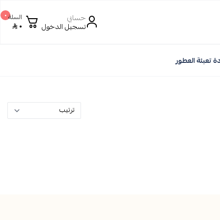
٠
حسابي
السلة
٠
تسجيل الدخول
ة تعبئة العطور