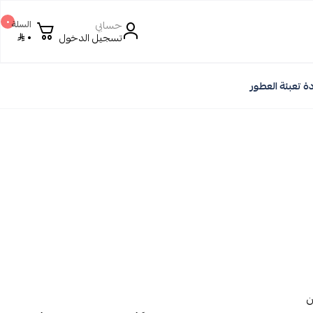
٠
حسابي
السلة
٠
تسجيل الدخول
ة تعبئة العطور
ن