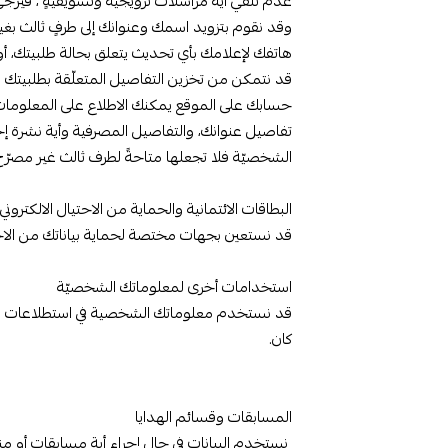
عدم تلقي أية مراسلات ترويجية وتسويقيّةٍ ، فيُرج
وقد نقوم بتزويد اسمك وعنوانك إلى طرفٍ ثالث بغي
هاتفك لإعلامك بأي تحديث يتعلق بحالة طلبيتك، أو
قد نتمكن من تخزين التفاصيل المتعلّقة بطلبيتك ال
حسابك على الموقع يمكنك الاطلاع على المعلومات وتف
تفاصيل عنوانك، والتفاصيل المصرفية وأية نشرة إخبار
الشخصيّة فلا تجعلها متاحةً لطرف ثالث غير مصرّ
البطاقات الائتمانية والحماية من الاحتيال الالكتروني
قد نستعين بجهات مختصة لحماية بياناتك من الاحتيا
استخدامات أخرى لمعلوماتك الشخصيّة
قد نستخدم معلوماتك الشخصية في استطلاعات الرأي 
كان.
المسابقات وقسائم الهدايا
نستخدم البيانات في حال إجراء أية مسابقات أو من