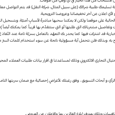
ى الانسحاب من هذا الخيار في أي وقتٍ من الأوقات.
ة تسليمكَ طلبية شرائكَ (على سبيل المثال، شركة النقل) قد يتم التواصل مع
 لأي اعلان عن آخر تخفيضاتنا وعروضنا الترويجية.
حالية على موقعنا ولكن لا يمكننا سحبها مباشرةً لأسبابٍ أمنيّة. وبتسجيل ال
اصيل مشترياتك التي طلبتها أو التي ستتقدّم بها قريباً. كما يمكنك أيضاً إد
ية قد اشتركت فيها. كما يجدر بك التعهّد بالتعامل بسريّة تامة عند النّفاذ إلى
ح به. وبذلك فلن نتحمل أية مسؤولية ناتجة عن سوء استخدام كلمات السرّ 
ل التجاري الالكتروني وذلك لمساعدتنا في اقرار بيانات طلبيات العملاء المجر
و أبحاث التسويق ، وفق رغبتك ،لأغراضٍ إحصائية مع ضمان سريتها التامة كما
افسات وذلك بهدف إبلاغ الفائزين بها والإعلان عن العروض.