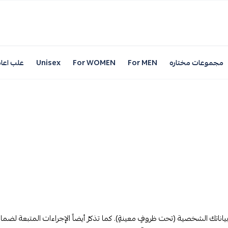
مجموعات مختاره
For MEN
For WOMEN
Unisex
علب اعاد
تك الشخصية (تحت ظروفٍ معينةٍ). كما تذكرُ أيضاً الإجراءات المتبعة لضما