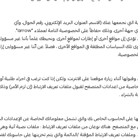
ماتك الشخصية التي نجمعها عنك (الاسم، العنوان، البريد الإلكتروني، رقم الجوال، وأي
 أخرى، وذلك حفاظاً على الخصوصية التامة لعملاء "arrow".
تؤدي إلى مواقعٍ أخرى أو إطارات لمواقعٍ أخرى. ونحيطك علماً بأننا غير مسؤو
ك السياسات المطبّقة في المواقع الأخرى ، فضلاً عن أنّنا غير مسؤولين إزاء
 الخصوصية.
بولها أثناء زيارة موقعنا على الانترنت. ولكن إذا كنت ترغب في اجراء طلبية أو
اصية من اعدادات المتصفح لقبول ملفات تعريف الارتباط (إن لزم الأمر) وذلك
بالشراء .
ها على الحاسوب الخاص بك والتي تشمل معلوماتك الخاصة عن الإعدادات ال
عل مع المتصفح. هناك نوعان من ملفات تعريف الارتباط : ملفات نصية آنية وهي 
 وملفات تعريف الارتباط المؤقتة /الدائمة والتي يتم تخزينها على حاسوبك لف