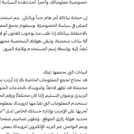
خصوصية معلوماتك. وأخيراً، تُحددهذه السياسة الخ
إن حماية بياناتك أمر هام جداً وبالتالي ، يتم استخ
المبيّن في سياسة الخصوصيّة. وسنقوم بجمع المعلو
بالاحتفاظ ببياناتك إذا طلب منا بوجوب القانون أ
أيّة بيانات شخصيّة. وتبقى هويّتك الشخصية مجهولة 
تَنفذُ إليه بواسطة إسم المستخدم وكلمة المرور.
البيانات التي نجمعها عنك
قد نحتاج لجمع المعلومات الخاصة بكَ إذا أردت تس
محتملة قد تظهر لاحقاً­، ولتزويدكَ بالخدمات المتوف
البريدي وعنوان التسليم (إذا كان مختلفاً) ورقم 
تستخدم المعلومات التي تقدّمها لتزويدكَ بمعلومات
تُجريها على الإنترنت وإدارة حسابك الخاص لدى "'ط
تحديد هويّة زائري الموقع ، وتطوير تصاميم صفح
ويتم التواصل عبر البريد الإلكتروني لتزويدكَ ببع