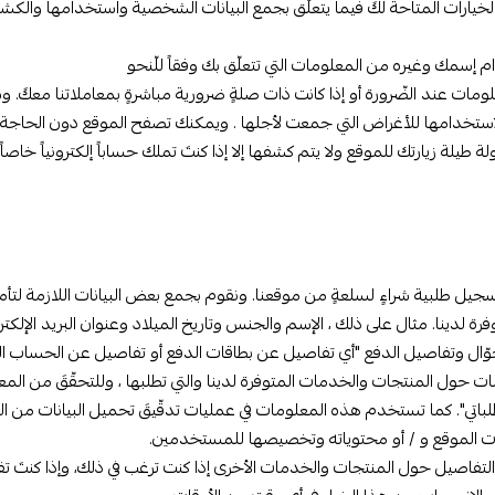
يارات المتاحة لكَ فيما يتعلّق بجمع البيانات الشخصية واستخدامها والكشف 
دام إسمك وغيره من المعلومات التي تتعلّق بك وفقاً للّنحو
مات عند الضّرورة أو إذا كانت ذات صلةٍ ضرورية مباشرةٍ بمعاملاتنا معكَ. 
و لاستخدامها للأغراض التي جمعت لأجلها . ويمكنك تصفح الموقع دون الحاجة 
طيلة زيارتك للموقع ولا يتم كشفها إلا إذا كنتَ تملك حساباً إلكترونياً خاصاً
جيل طلبية شراءٍ لسلعةٍ من موقعنا. ونقوم بجمع بعض البيانات اللازمة لتأم
رة لدينا. مثال على ذلك ، الإسم والجنس وتاريخ الميلاد وعنوان البريد الإلكتر
الجوّال وتفاصيل الدفع "أي تفاصيل عن بطاقات الدفع أو تفاصيل عن الحساب ال
 حول المنتجات والخدمات المتوفرة لدينا والتي تطلبها ، وللتحقّقَ من المعام
لباتي". كما تستخدم هذه المعلومات في عمليات تدقّيقَ تحميل البيانات من ا
ات الموقع و / أو محتوياته وتخصيصها للمستخدمين.
ض التفاصيل حول المنتجات والخدمات الأخرى إذا كنت ترغب في ذلك، وإذا كنتَ ت