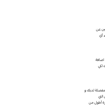
لين عن
 أي
 اضافة
 لكي
مفضلة لديك و
التي
ترة أطول من