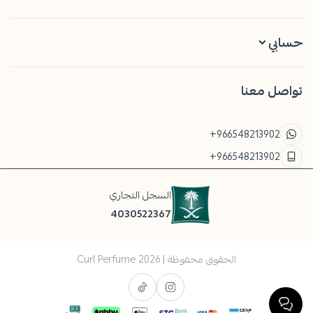
حسابي
تواصل معنا
+966548213902
+966548213902
السجل التجاري
4030522367
الحقوق محفوظة | 2026
Curl Perfume